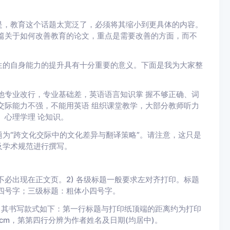
是，教育这个话题太宽泛了，必须将其缩小到更具体的内容。
篇关于如何改善教育的论文，重点是需要改善的方面，而不
生的自身能力的提升具有十分重要的意义。下面是我为大家整
他专业改行，专业基础差，英语语言知识掌 握不够正确、词
交际能力不强，不能用英语 组织课堂教学，大部分教师听力
、心理学理 论知识。
为“跨文化交际中的文化差异与翻译策略”。请注意，这只是
及学术规范进行撰写。
目不必出现在正文页。2) 各级标题一般要求左对齐打印。标题
四号字；三级标题：粗体小四号字。
，其书写款式如下：第一行标题与打印纸顶端的距离约为打印
cm，第第四行分辨为作者姓名及日期(均居中)。