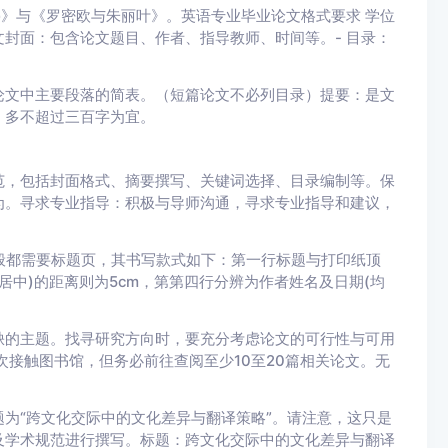
亭》与《罗密欧与朱丽叶》。英语专业毕业论文格式要求 学位
文封面：包含论文题目、作者、指导教师、时间等。- 目录：
论文中主要段落的简表。（短篇论文不必列目录）提要：是文
，多不超过三百字为宜。
范，包括封面格式、摘要撰写、关键词选择、目录编制等。保
为。寻求专业指导：积极与导师沟通，寻求专业指导和建议，
一般都需要标题页，其书写款式如下：第一行标题与打印纸顶
居中)的距离则为5cm，第第四行分辨为作者姓名及日期(均
缺的主题。找寻研究方向时，要充分考虑论文的可行性与可用
次接触图书馆，但务必前往查阅至少10至20篇相关论文。无
。
为“跨文化交际中的文化差异与翻译策略”。请注意，这只是
及学术规范进行撰写。标题：跨文化交际中的文化差异与翻译