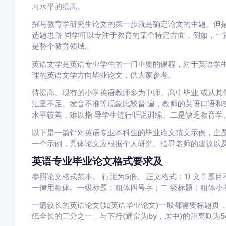
习水平的提高。
撰写教育学研究生论文的第一步就是确定论文的主题。但
选题思路 同学可以专注于教育的某个特定方面，例如，一
是整个教育领域。
英语文学是英语专业学生的一门重要的课程，对于英语学
理的英语文学方向毕业论文，供大家参考。
待提高。现有的小学英语教师多为中师、高中毕业 或从其
汇量不足、发音不准等现象比较普 遍，教师的英语口语和
水平较差，难以指 导学生进行听说训练。二是缺乏教育学
以下是一篇针对英语专业本科生的毕业论文范文示例，主题
一个示例，具体论文应根据个人研究、指导老师的建议以
英语专业毕业论文格式要求及
参照论文格式范本。 行距为5倍。 正文格式：1) 文章题
一律用粗体。一级标题：粗体四号字；二 级标题：粗体小
一篇较长的英语论文(如英语毕业论文)一般都需要标题页
纸全长的三分之一，与下行(通常为by，居中)的距离则为5