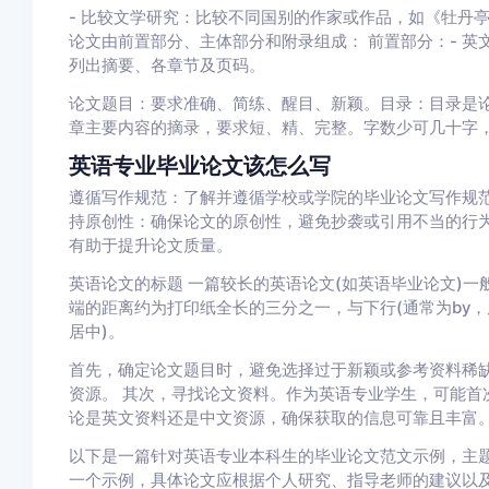
- 比较文学研究：比较不同国别的作家或作品，如《牡丹
论文由前置部分、主体部分和附录组成： 前置部分：- 英
列出摘要、各章节及页码。
论文题目：要求准确、简练、醒目、新颖。目录：目录是
章主要内容的摘录，要求短、精、完整。字数少可几十字
英语专业毕业论文该怎么写
遵循写作规范：了解并遵循学校或学院的毕业论文写作规
持原创性：确保论文的原创性，避免抄袭或引用不当的行
有助于提升论文质量。
英语论文的标题 一篇较长的英语论文(如英语毕业论文)
端的距离约为打印纸全长的三分之一，与下行(通常为by，
居中)。
首先，确定论文题目时，避免选择过于新颖或参考资料稀
资源。 其次，寻找论文资料。作为英语专业学生，可能首
论是英文资料还是中文资源，确保获取的信息可靠且丰富
以下是一篇针对英语专业本科生的毕业论文范文示例，主题
一个示例，具体论文应根据个人研究、指导老师的建议以