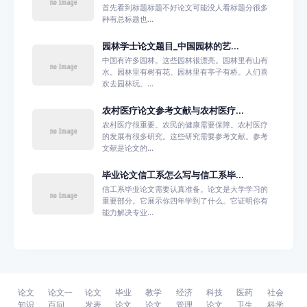
首先看到标题标题不好论文可能没人看标题分很多
种有总标题也...
园林学士论文题目_中国园林的艺...
中国有许多园林。这些园林很漂亮。园林里有山有
水。园林里有树有花。园林里有亭子有桥。人们喜
欢去园林玩。...
农村医疗论文参考文献与农村医疗...
农村医疗很重要。农民的健康需要保障。农村医疗
的发展有很多研究。这些研究需要参考文献。参考
文献是论文的...
毕业论文信工系怎么写与信工系毕...
信工系毕业论文需要认真准备。论文是大学学习的
重要部分。它展示你四年学到了什么。它证明你有
能力解决专业...
论文
论文一
论文
毕业
教学
经济
科技
医药
社会
知识
百问
发表
论文
论文
管理
论文
卫生
科学