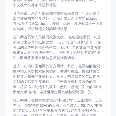
中文或外文等条件进行筛选。
具体来说，用户可以在知网搜索结果页面，勾选想要导
出的文献前方的复选框，之后点击页面上方的&ldquo；
导出/参考文献&rdquo；按钮。此时，系统会弹出一个新
的页面，展示所选文献的详细信息。
在知网首页输入关键词检索文献。 在检索结果页，勾选
需要导出参考文献的文章。 点击“导出与分析”选项。 在
弹出的菜单中选择APA格式。 此时，勾选文章的参考文
献将显示在下方的列表中。 点击“复制粘贴到剪切板”按
钮，即可将参考文献信息复制到剪切板。
首先，访问中国知网的官方网站。其次，在网站的搜索
框中输入所需检索的关键词，并进行搜索。搜索结果页
面将展示相关的文献列表。接着，勾选您希望导出参考
文献的文献前的复选框，并点击该文献标题旁边的方
框，将其添加到选中列表中。然后，点击页面上的“导出
参考文献”按钮，这将引导您至文献检索管理中心。
打开网页，在搜索栏里输入“中国知网”，点击搜索。进入
界面，查找“中国知网”的官网，点击进入。02 进入“中国
知网”首页，默认的文献检索方式是以”主题“进行检索。
除此之外，还有很多方式，关键词、作者、篇名等等，