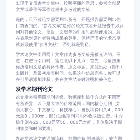
出现于文后参考文献中。按照字面的意思，参考文献是
文章或著作等写作过程中参考过的文献。
是的，只不过论文需要列出所有，开题报告需要列出你
目前查到的。“参考文献”是你的论文或者开题报告中涉及
到对其他论文、报告、文献等的引用时必须使用的。意
在表示对原作者劳动成果的尊重。保持严谨的学术态度
就必须使用“参考文献”。否则就是剽窃。
学术论文中引用网上文章作为参考文献是被允许的。不
过，在进行引用时，需注意以下几点：首先，尽量搜集
你所引用文章的具体作者、原文标题、来源出处（期刊/
出版社）及最初发表时间。如果这些信息完备，你可以
在引用后添加注释，并在文章结束时注明相关信息。
发学术期刊论文
论文发表费用因期刊等级、数据库和操作方式的不同而
有所差异。以下是大致的价格范围：国内核心期刊（如
南大核心、中文核心、科技核心）自投稿费用为4，000
元至8，000元，部分知名期刊可能不收取版面费。中介
操作则在25，000元至50，000元之间，具体取决于期
刊难度和时间要求。
发表学术论文的详细流程：前期准备 明确选刊：关注期