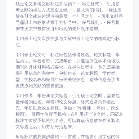
硕士论文参考文献标注方法如下： 标注格式：- 引用参
考文献的标注方式应全文统一，格式为[序号]。- 标注应
放在引文或转述观点的最后一个句号之前。- 所引文献序
号需以上角标形式置于方括号中。 序号规则：- 序号根
据在正文中被首次引用出现的先后次序递增。
引用硕士论文应按照参考文献中硕士论文的格式进行标
注。
引用硕士论文时，标注应包括作者姓名、论文标题、学
位类型、学校名称、完成年份，并遵循所在学术领域或
期刊的具体引用格式要求。在标注过程中，首先需要确
保引用信息的完整性，包括作者、论文标题、学位类
型、学校名称和完成年份等关键信息。这些信息是读者
查找原始文献的重要依据。
引用作者、年份和论文标题：引用硕士论文时，需要包
括作者的姓名、年份和论文标题。格式通常为作者姓
氏、年份以及论文标题。例如：[作者姓， 年份， 论文
标题]。 引用学位授予机构：在引用硕士论文时，还应该
标注学位授予机构的名称。可以将该信息放在作者和论
文标题之后，用方括号括起来。
角标标注的具体步骤如下：首先，在需要引用文献的位