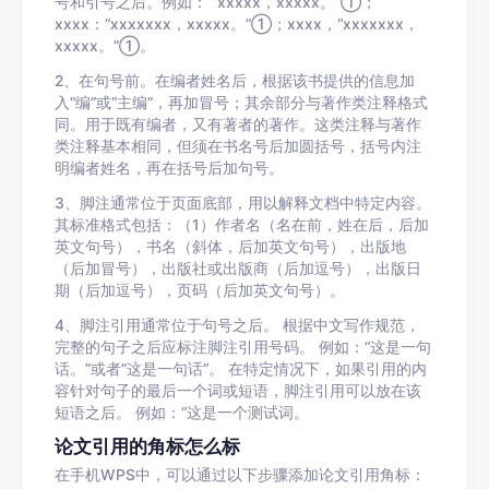
号和引号之后。例如： “xxxxx，xxxxx。”①；
xxxx：“xxxxxxx，xxxxx。”①；xxxx，“xxxxxxx，
xxxxx。”①。
2、在句号前。在编者姓名后，根据该书提供的信息加
入“编”或“主编”，再加冒号；其余部分与著作类注释格式
同。用于既有编者，又有著者的著作。这类注释与著作
类注释基本相同，但须在书名号后加圆括号，括号内注
明编者姓名，再在括号后加句号。
3、脚注通常位于页面底部，用以解释文档中特定内容。
其标准格式包括：（1）作者名（名在前，姓在后，后加
英文句号），书名（斜体，后加英文句号），出版地
（后加冒号），出版社或出版商（后加逗号），出版日
期（后加逗号），页码（后加英文句号）。
4、脚注引用通常位于句号之后。 根据中文写作规范，
完整的句子之后应标注脚注引用号码。 例如：“这是一句
话。”或者“这是一句话”。 在特定情况下，如果引用的内
容针对句子的最后一个词或短语，脚注引用可以放在该
短语之后。 例如：“这是一个测试词。
论文引用的角标怎么标
在手机WPS中，可以通过以下步骤添加论文引用角标：