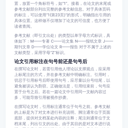
置，放置一个角标符号，如“1”。接着，在论文的末尾或
参考文献部分列出完整的参考文献信息。对于具体页码
的标注，可以使用“1(第23页)”的形式，明确指出引用的
具体位置。这样做不仅增加了论文的可信度，也方便了
读者查阅。
参考文献（即引文出处）的类型以单字母方式标识，具
体如下：M——专著 C——论文集 N——报纸文章 J——
期刊文章 D——学位论文 R——报告 对于不属于上述的
文献类型，采用字母“Z”标识。
论文引用标注在句号前还是句号后
在撰写论文时，若需引用他人理论以支撑观点，应采用
上标尾注的方式，并在参考文献中明确标注。引用时，
切忌于引用标号后即使用句号，应尽量以分号结尾，以
避免被误认为剽窃。正确做法是，引用结束前，句号应
置于分号之后。若在一篇论文中引用同一文献内容过
多，可能导致引用被视作抄袭。
在撰写论文时，引用标注通常位于句号之前。参考文献
的上标是为了对文本进行补充说明。脚注通常位于页面
底部，提供对文档某处内容的注释；尾注则通常位于文
档末尾，列出引文的出处。由于其目的是对文本进行说