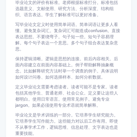
毕业论文的评价有标准。老师根据标准打分。标准包括
选题意义、文献使用、研究方法、分析深度、结构组
织、语言表达。学生了解标准可以更好准备。
写毕业论文定义时使用简单词语。简单词语让更多人看
懂。避免复杂词汇。复杂词汇可能造成confusion。直接
表达思想。不要绕弯子。句子短一些。短句子容易理
解。每个句子表达一个意思。多个句子组合表达复杂意
思。
保持逻辑清晰。逻辑是思想的连接。前后内容相关。后
面内容建立在前面内容基础上。例子帮助解释抽象概
念。比如解释研究方法时举一个调查的例子。具体说明
如何设计问卷、如何选择样本、如何分析数据。
定义毕业论文需要考虑读者。读者可能不是专家。读者
包括其他学生、普通老师、社会公众。定义要让这些人
都明白。使用日常语言。使用常见例子。避免专业
jargon。如果必须使用专业术语就简单解释。
毕业论文是学术训练的一部分。它培养学生研究能力。
它培养学生写作能力。这些能力对以后工作有用。即使
不从事学术工作，逻辑思维、信息处理、文字表达也是
重要技能。