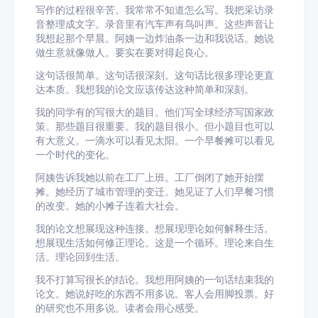
写作的过程很辛苦。我常常不知道怎么写。我把采访录
音整理成文字。录音里有汽车声有鸟叫声。这些声音让
我想起那个早晨。阿姨一边炸油条一边和我说话。她说
做生意就像做人。要实在要对得起良心。
这句话很简单。这句话很深刻。这句话比很多理论更直
达本质。我想我的论文应该传达这种简单和深刻。
我的同学有的写很大的题目。他们写全球经济写国家政
策。那些题目很重要。我的题目很小。但小题目也可以
有大意义。一滴水可以看见太阳。一个早餐摊可以看见
一个时代的变化。
阿姨告诉我她以前在工厂上班。工厂倒闭了她开始摆
摊。她经历了城市管理的变迁。她见证了人们早餐习惯
的改变。她的小摊子连着大社会。
我的论文想展现这种连接。想展现理论如何解释生活。
想展现生活如何修正理论。这是一个循环。理论来自生
活。理论回到生活。
我不打算写很长的结论。我想用阿姨的一句话结束我的
论文。她说好吃的东西不用多说。客人会用脚投票。好
的研究也不用多说。读者会用心感受。