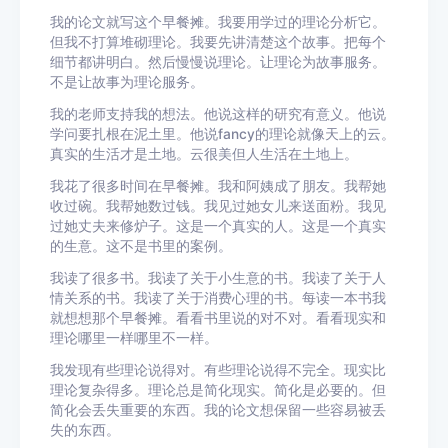
我的论文就写这个早餐摊。我要用学过的理论分析它。
但我不打算堆砌理论。我要先讲清楚这个故事。把每个
细节都讲明白。然后慢慢说理论。让理论为故事服务。
不是让故事为理论服务。
我的老师支持我的想法。他说这样的研究有意义。他说
学问要扎根在泥土里。他说fancy的理论就像天上的云。
真实的生活才是土地。云很美但人生活在土地上。
我花了很多时间在早餐摊。我和阿姨成了朋友。我帮她
收过碗。我帮她数过钱。我见过她女儿来送面粉。我见
过她丈夫来修炉子。这是一个真实的人。这是一个真实
的生意。这不是书里的案例。
我读了很多书。我读了关于小生意的书。我读了关于人
情关系的书。我读了关于消费心理的书。每读一本书我
就想想那个早餐摊。看看书里说的对不对。看看现实和
理论哪里一样哪里不一样。
我发现有些理论说得对。有些理论说得不完全。现实比
理论复杂得多。理论总是简化现实。简化是必要的。但
简化会丢失重要的东西。我的论文想保留一些容易被丢
失的东西。