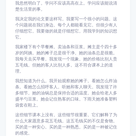
我忽然明白了。学问不应该高高在上。学问应该能说清
楚生活里的事。
我决定我的论文要这样写。我要写一个很小的问题。这
个问题就在我们身边。每个人都能看见它。但很少有人
仔细想它。我要做的就是仔细想它。用我学到的知识想
它。
我家楼下有个早餐摊。卖油条和豆浆。摊主是个四十多
岁的阿姨。她的摊子总是很干净。她的油条总是很脆。
我每天去买早餐。我发现一个现象。她的价格比别人贵
五毛钱。但她的客人比别人多。这不符合课本上的道
理。
我想知道为什么。我开始观察她的摊子。看她怎么炸油
条。看她怎么招呼客人。听她和客人聊天。我发现了许
多细节。她的油锅总是保持合适的温度。她会给老人多
盛半勺豆浆。她会记住熟客的口味。下雨天她准备塑料
袋套在鞋上。
这些细节课本上没有。这些细节很重要。它们解释了为
什么大家愿意多花五毛钱。这五毛钱买的不仅是食物。
买的是一种安心。买的是一种熟悉。买的是一种被记住
的感觉。