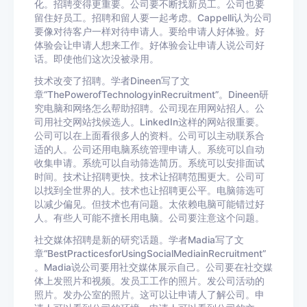
化。招聘变得更重要。公司要不断找新员工。公司也要
留住好员工。招聘和留人要一起考虑。Cappelli认为公司
要像对待客户一样对待申请人。要给申请人好体验。好
体验会让申请人想来工作。好体验会让申请人说公司好
话。即使他们这次没被录用。
技术改变了招聘。学者Dineen写了文
章“ThePowerofTechnologyinRecruitment”。Dineen研
究电脑和网络怎么帮助招聘。公司现在用网站招人。公
司用社交网站找候选人。LinkedIn这样的网站很重要。
公司可以在上面看很多人的资料。公司可以主动联系合
适的人。公司还用电脑系统管理申请人。系统可以自动
收集申请。系统可以自动筛选简历。系统可以安排面试
时间。技术让招聘更快。技术让招聘范围更大。公司可
以找到全世界的人。技术也让招聘更公平。电脑筛选可
以减少偏见。但技术也有问题。太依赖电脑可能错过好
人。有些人可能不擅长用电脑。公司要注意这个问题。
社交媒体招聘是新的研究话题。学者Madia写了文
章“BestPracticesforUsingSocialMediainRecruitment”
。Madia说公司要用社交媒体展示自己。公司要在社交媒
体上发照片和视频。发员工工作的照片。发公司活动的
照片。发办公室的照片。这可以让申请人了解公司。申