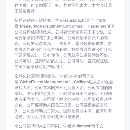
荐奖励。但奖励要设计好。奖励不能太大。太大会让员
工随便推荐。
招聘评估很少被研究。学者Hausknecht写了一篇文
章“MeasuringRecruitmentOutcomes”。Hausknecht说
公司要评估招聘效果。公司要记录招聘花了多少钱。公
司要记录招聘花了多少时间。公司要记录新员工的表
现。公司要记录新员工工作多久。这些数据很重要。数
据可以告诉公司什么方法有效。数据可以告诉公司什么
问题需要改进。没有评估，公司就不知道招聘好不好。
公司可能一直用不好的方法。公司可能一直花冤枉钱。
简单的记录就可以帮助很大。
全球化让国际招聘变多。学者Collings写了文
章“GlobalTalentManagement”。Collings说大公司在全
球找人才。公司在本国找不到足够人才。公司去别的国
家找。国际招聘更复杂。不同国家有不同法律。不同国
家有不同文化。公司要了解这些法律。公司要尊重这些
文化。公司要帮助外国员工适应。公司要提供语言培
训。公司要帮助员工家人。国际招聘成本高。但有时有
必要。因为人才对公司竞争力很重要。
小公司招聘和大公司不同。学者Williamson写了文