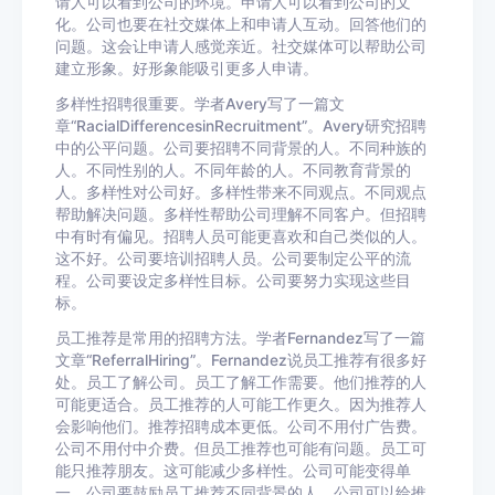
请人可以看到公司的环境。申请人可以看到公司的文
化。公司也要在社交媒体上和申请人互动。回答他们的
问题。这会让申请人感觉亲近。社交媒体可以帮助公司
建立形象。好形象能吸引更多人申请。
多样性招聘很重要。学者Avery写了一篇文
章“RacialDifferencesinRecruitment”。Avery研究招聘
中的公平问题。公司要招聘不同背景的人。不同种族的
人。不同性别的人。不同年龄的人。不同教育背景的
人。多样性对公司好。多样性带来不同观点。不同观点
帮助解决问题。多样性帮助公司理解不同客户。但招聘
中有时有偏见。招聘人员可能更喜欢和自己类似的人。
这不好。公司要培训招聘人员。公司要制定公平的流
程。公司要设定多样性目标。公司要努力实现这些目
标。
员工推荐是常用的招聘方法。学者Fernandez写了一篇
文章“ReferralHiring”。Fernandez说员工推荐有很多好
处。员工了解公司。员工了解工作需要。他们推荐的人
可能更适合。员工推荐的人可能工作更久。因为推荐人
会影响他们。推荐招聘成本更低。公司不用付广告费。
公司不用付中介费。但员工推荐也可能有问题。员工可
能只推荐朋友。这可能减少多样性。公司可能变得单
一。公司要鼓励员工推荐不同背景的人。公司可以给推