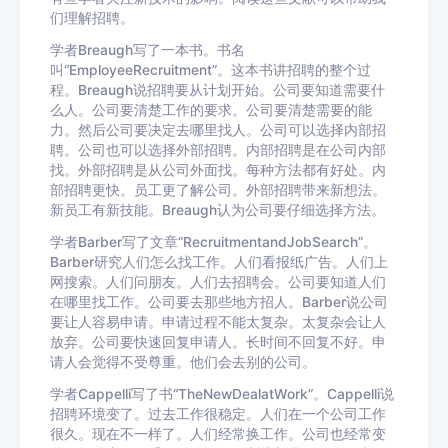
们理解招聘。
学者Breaugh写了一本书。书名
叫“EmployeeRecruitment”。这本书讲招聘的整个过
程。Breaugh说招聘要从计划开始。公司要知道需要什
么人。公司要清楚工作的要求。公司要清楚需要的能
力。然后公司要决定去哪里找人。公司可以选择内部招
聘。公司也可以选择外部招聘。内部招聘是在公司内部
找。外部招聘是从公司外面找。每种方法都有好处。内
部招聘更快。员工更了解公司。外部招聘带来新想法。
新员工有新技能。Breaugh认为公司要仔细选择方法。
学者Barber写了文章“RecruitmentandJobSearch”。
Barber研究人们怎么找工作。人们看报纸广告。人们上
网搜索。人们问朋友。人们去招聘会。公司要知道人们
在哪里找工作。公司要去那些地方招人。Barber说公司
要让人容易申请。申请过程不能太复杂。太复杂会让人
放弃。公司要快速回复申请人。长时间不回复不好。申
请人会觉得不受尊重。他们会去别的公司。
学者Cappelli写了书“TheNewDealatWork”。Cappelli说
招聘环境变了。过去工作很稳定。人们在一个公司工作
很久。现在不一样了。人们经常换工作。公司也经常变