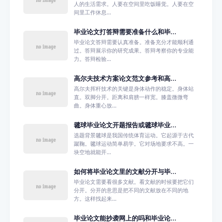
人的生活需求。人要在空间里吃饭睡觉。人要在空
间里工作休息...
毕业论文打答辩需要准备什么和毕...
毕业论文答辩需要认真准备。准备充分才能顺利通
过。答辩展示你的研究成果。答辩考察你的专业能
力。答辩检验...
高尔夫技术方案论文范文参考和高...
高尔夫挥杆技术的关键是身体动作的稳定。身体站
直。双脚分开。距离和肩膀一样宽。膝盖微微弯
曲。身体重心放...
毽球毕业论文开题报告或毽球毕业...
选题背景毽球是我国传统体育运动。它起源于古代
蹴鞠。毽球运动简单易学。它对场地要求不高。一
块空地就能开...
如何将毕业论文里的文献分开与毕...
毕业论文需要看很多文献。看文献的时候要把它们
分开。分开的意思是把不同的文献放在不同的地
方。这样找起来...
毕业论文能抄袭网上的吗和毕业论...