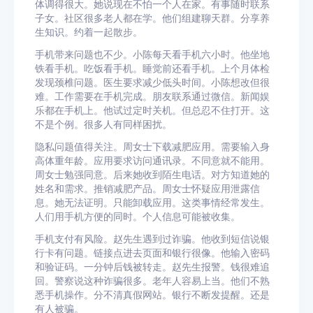
体调得很大。她说现在不怕一个人在家。有事随时联系
子女。社区很多老人都在学。他们组建聊天群。分享养
生知识。约着一起散步。
手机带来问题也不少。小陈每天看手机六小时。他坐地
铁看手机。吃饭看手机。睡觉前还看手机。上个月体检
发现颈椎问题。医生要求减少低头时间。小陈想改但很
难。工作需要在手机完成。朋友联系通过微信。新闻娱
乐都在手机上。他试过定时关机。但总忍不住打开。这
不是个例。很多人有同样困扰。
隐私问题值得关注。周女士下载减肥应用。需要输入身
高体重年龄。应用要求访问通讯录。不同意就不能用。
周女士勉强同意。后来她收到陌生电话。对方知道她的
姓名和需求。推销减肥产品。周女士怀疑应用泄露信
息。她无法证明。只能卸载应用。这类事情经常发生。
人们用手机方便的同时。个人信息可能被收集。
手机支付有风险。赵先生遇到过诈骗。他收到短信说银
行卡有问题。链接点进去页面和银行很像。他输入密码
和验证码。一分钟后钱被转走。赵先生报警。钱很难追
回。警察说这种诈骗很多。老年人容易上当。他们不熟
悉手机操作。分不清真假网站。银行不断发提醒。还是
有人被骗。