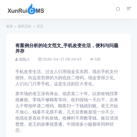
首页
医药卫生
正文
有案例分析的论文范文_手机改变生活，便利与问题
并存
创始人
2026-04-21 08:34:43
0
次
手机改变生活。过去人们用现金买东西。现在手机支付
很快。街边卖煎饼的大妈也挂二维码。现金变得少见。
人们出门只带手机。这是生活的巨大变化。
菜市场的老王深有体会。他卖菜二十年。以前收钱找零
很麻烦。零钱不够顾客等待。收到假钱一天白干。后来
儿子帮他申请二维码。顾客扫一下钱就到账。老王开始
不放心。钱看不见摸不着。几天后查账发现一分不少。
他现在更喜欢手机收钱。收摊时不用数零钱。账目清清
楚楚。老王的故事很普通。中国很多小贩都有同样经
历。