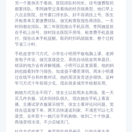
另一个案例关于看病。医院排队时间长。挂号缴费取药
都要排队。李阿姨带父亲看病的经历很典型。他们早上
六点去医院。挂号窗口排长队。好不容易挂上号。医生
开检查单又要缴费排队。做完检查取报告再排队。一天
时间都在排队。第二年医院推出手机应用。李阿姨提前
在手机上挂号。按时段去医院不用等。检查费手机直接
付。报告出来手机提醒。取药时扫码就能拿。整个过程
节省三小时。
手机改变学习方式。小学生小明用平板电脑上课。老师
发电子作业。做完直接提交。系统自动批改简单题目。
错误的地方会有讲解视频。小明可以反复观看。他的妈
妈也能看到学习报告。知道孩子哪里薄弱。周末小明通
过在线平台和外教对话。他的英语发音进步很快。这种
学习方式十年前很少见。现在很多城市学校都在用。
购物方式完全不同了。张女士以前周末去商场。逛一天
买几件衣服。试衣间排队很久。现在她在手机上看直
播。主播试穿衣服展示细节。张女士看评论问问题。觉
得合适直接下单。两天后快递送到家。不满意可以七天
退货。去年双十一她只在手机购物。收到二十个快递。
商场变得冷清。不少店铺关门。
社交方式也变了。春节拜年就是例子。以前全家走亲