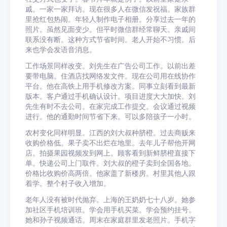
戚。一家一家拜访。现在很多人在微信发祝福。家族群
里抢红包热闹。年轻人制作电子相册。分享过去一年的
照片。虽然见面变少。但平时微信群经常聊天。亲戚间
联系没有断。这种方式节省时间。老人开始不习惯。后
来也学会发语音消息。
工作场景同样改变。刘先生在广告公司工作。以前出差
要带电脑。住酒店找网络发文件。现在公司用在线协作
平台。他在高铁上用手机修改方案。同事立刻看到最新
版本。客户通过手机确认设计。项目进度大大加快。刘
先生有时不去公司。在家完成工作提交。会议通过视频
进行。他的通勤时间节省下来。可以多陪孩子一小时。
农村变化同样明显。江西的刘大叔种脐橙。过去商贩来
收购价格低。果子卖不出烂在地里。去年儿子帮他开网
店。拍摄果园视频发到网上。顾客看到新鲜脐橙直接下
单。快递公司上门取件。刘大叔的橙子卖到全国各地。
价格比收购价高两倍。他家盖了新楼房。村里其他人跟
着学。整个村子收入增加。
老年人没有被时代抛弃。上海的王奶奶七十八岁。她参
加社区手机培训班。学会用手机买菜。学会预约挂号。
她和孙子视频通话。周末在家庭群里发老照片。手机字