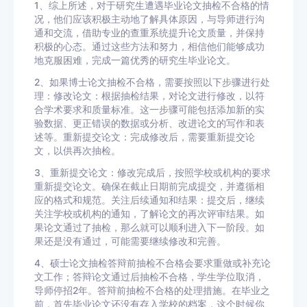
1、综上所述，对于研究生遭遇毕业论文抽检不合格的情
况，他们应该积极主动地了解具体原因，与导师进行沟
通和交流，借助专业的查重系统提升论文质量，并保持
积极的心态。通过这些方法和努力，相信他们能够成功
地克服困难，完成一篇优秀的研究生毕业论文。
2、如果博士论文抽检不合格，需要按照以下步骤进行处
理：修改论文：根据抽检结果，对论文进行修改，以符
合学术要求和质量标准。这一步骤可能包括添加新的实
验数据、更正错误的数据或分析、改进论文的写作和表
述等。重新提交论文：完成修改后，需要重新提交论
文，以供再次抽检。
3、重新提交论文：修改完成后，按照学校或机构的要求
重新提交论文。确保在截止日期前完成提交，并遵循相
应的格式和规范。关注后续通知和结果：提交后，继续
关注学校或机构的通知，了解论文的再次评审结果。如
果论文通过了抽检，那么就可以顺利进入下一阶段。如
果还是没有通过，可能需要继续修改和完善。
4、硕士论文抽检答辩前抽检不合格会要求重做或补充论
文工作；答辩论文通过后抽检不合格，学生学位取消，
导师停招2年。答辩前抽检不合格的处理措施。在毕业之
前，首先毕业论文还没有存入学校的档案，这个时候你