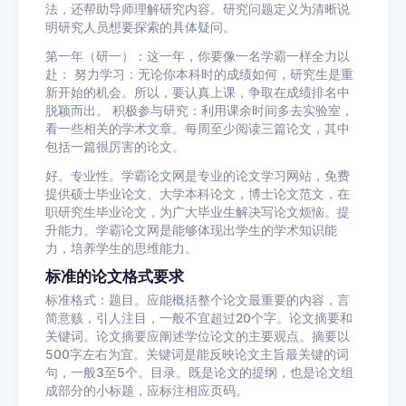
法，还帮助导师理解研究内容。研究问题定义为清晰说
明研究人员想要探索的具体疑问。
第一年（研一）：这一年，你要像一名学霸一样全力以
赴： 努力学习：无论你本科时的成绩如何，研究生是重
新开始的机会。所以，要认真上课，争取在成绩排名中
脱颖而出。 积极参与研究：利用课余时间多去实验室，
看一些相关的学术文章。每周至少阅读三篇论文，其中
包括一篇很厉害的论文。
好。专业性。学霸论文网是专业的论文学习网站，免费
提供硕士毕业论文、大学本科论文，博士论文范文，在
职研究生毕业论文，为广大毕业生解决写论文烦恼。提
升能力。学霸论文网是能够体现出学生的学术知识能
力，培养学生的思维能力。
标准的论文格式要求
标准格式：题目。应能概括整个论文最重要的内容，言
简意赅，引人注目，一般不宜超过20个字。论文摘要和
关键词。论文摘要应阐述学位论文的主要观点。摘要以
500字左右为宜。关键词是能反映论文主旨最关键的词
句，一般3至5个。目录。既是论文的提纲，也是论文组
成部分的小标题，应标注相应页码。