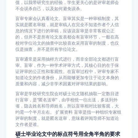
值，以我带研究生的经验，学生更关心的是评审老师会
不会误杀自己，以及如何避免误杀。
盲审专家会认真看论文。盲审其实是一种审稿制度，其
实就是匿名审核，就是审稿人在完全不知道作者个人信
息的情况下进行的审稿，应该说盲审是非常客观公正
的，但并不是所有论文发表都会有盲审环节，一般在高
校对学位论文的抽查中比较喜欢采用盲审的制度，也仅
仅是抽查，并不是所有学位论文。
盲审通常是采用抽样方式进行，而非全部论文都进行盲
审。盲审，作为一种学术评审方式，其核心目的在于保
证评审的公正性和客观性。在盲审过程中，评审专家不
知道论文的作者身份，从而能够更加专注于论文本身的
质量和内容，减少非学术因素对评审结果的影响。
盲审是学校研究生院会对硕士论文随机抽取一定数目进
行盲审，是“匿名送审”，由学校统一往出送，多送到外
省，隐去姓名和导师姓名，所以盲审相对比较客观，大
约需一个半月左右。 扩展资料 盲审是指一种组织专家组
评审的制度，就是匿名送审，意味着评阅导师不知道论
文作者是谁。
硕士毕业论文中的标点符号用全角半角的要求