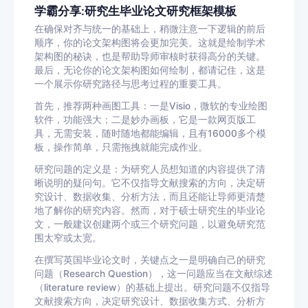
学霸分享:研究生毕业论文研究框架模板
在确保对齐与统一的基础上，稍微注意一下逻辑的前后
顺序，你的论文架构图将会更加完美。这就是绘制学术
架构图的秘诀，也是帮助导师审核时获得高分的关键。
最后，无论你的论文架构图如何绘制，都请记住，这是
一个展示你研究路径与思考过程的重要工具。
首先，推荐两种画图工具：一是Visio，微软的专业绘图
软件，功能强大；二是妙办画板，它是一款网页版工
具，无需安装，随时随地都能编辑，且有16000多个模
板，操作简单，只需拖拽就能完成作业。
研究问题的定义是：为研究人员想知道的内容提供了清
晰说明的疑问句。它不仅指导文献搜索的方向，决定研
究设计、数据收集、分析方法，而且还能让导师更清楚
地了解你的研究内容。然而，对于硕士研究生的毕业论
文，一般建议创建两个或三个研究问题，以避免研究范
围太窄或太宽。
在撰写英国毕业论文时，关键点之一是明确自己的研究
问题（Research Question），这一问题应当在文献综述
（literature review）的基础上提出。研究问题不仅指导
文献搜索方向，决定研究设计、数据收集方式、分析方