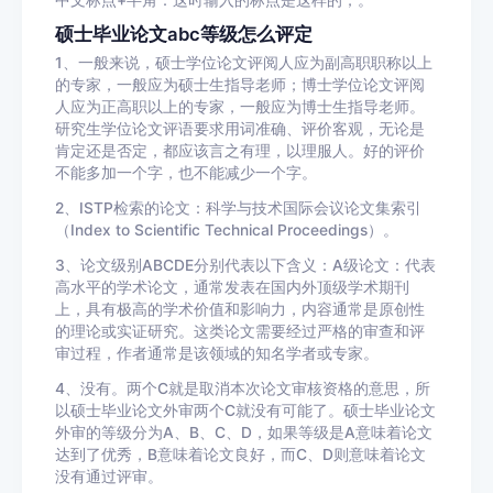
中文标点+半角：这时输入的标点是这样的，。
硕士毕业论文abc等级怎么评定
1、一般来说，硕士学位论文评阅人应为副高职职称以上
的专家，一般应为硕士生指导老师；博士学位论文评阅
人应为正高职以上的专家，一般应为博士生指导老师。
研究生学位论文评语要求用词准确、评价客观，无论是
肯定还是否定，都应该言之有理，以理服人。好的评价
不能多加一个字，也不能减少一个字。
2、ISTP检索的论文：科学与技术国际会议论文集索引
（Index to Scientific Technical Proceedings）。
3、论文级别ABCDE分别代表以下含义：A级论文：代表
高水平的学术论文，通常发表在国内外顶级学术期刊
上，具有极高的学术价值和影响力，内容通常是原创性
的理论或实证研究。这类论文需要经过严格的审查和评
审过程，作者通常是该领域的知名学者或专家。
4、没有。两个C就是取消本次论文审核资格的意思，所
以硕士毕业论文外审两个C就没有可能了。硕士毕业论文
外审的等级分为A、B、C、D，如果等级是A意味着论文
达到了优秀，B意味着论文良好，而C、D则意味着论文
没有通过评审。