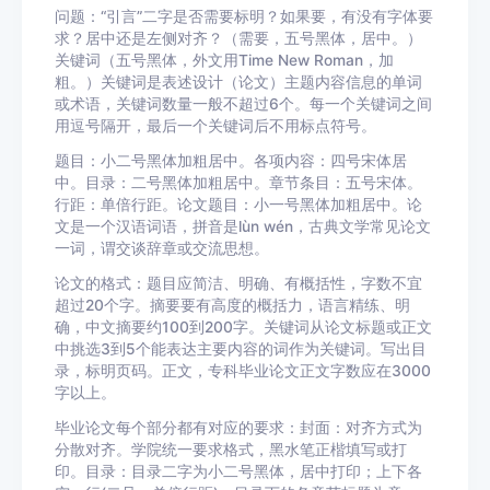
问题：“引言”二字是否需要标明？如果要，有没有字体要
求？居中还是左侧对齐？（需要，五号黑体，居中。）
关键词（五号黑体，外文用Time New Roman，加
粗。）关键词是表述设计（论文）主题内容信息的单词
或术语，关键词数量一般不超过6个。每一个关键词之间
用逗号隔开，最后一个关键词后不用标点符号。
题目：小二号黑体加粗居中。各项内容：四号宋体居
中。目录：二号黑体加粗居中。章节条目：五号宋体。
行距：单倍行距。论文题目：小一号黑体加粗居中。论
文是一个汉语词语，拼音是lùn wén，古典文学常见论文
一词，谓交谈辞章或交流思想。
论文的格式：题目应简洁、明确、有概括性，字数不宜
超过20个字。摘要要有高度的概括力，语言精练、明
确，中文摘要约100到200字。关键词从论文标题或正文
中挑选3到5个能表达主要内容的词作为关键词。写出目
录，标明页码。正文，专科毕业论文正文字数应在3000
字以上。
毕业论文每个部分都有对应的要求：封面：对齐方式为
分散对齐。学院统一要求格式，黑水笔正楷填写或打
印。目录：目录二字为小二号黑体，居中打印；上下各