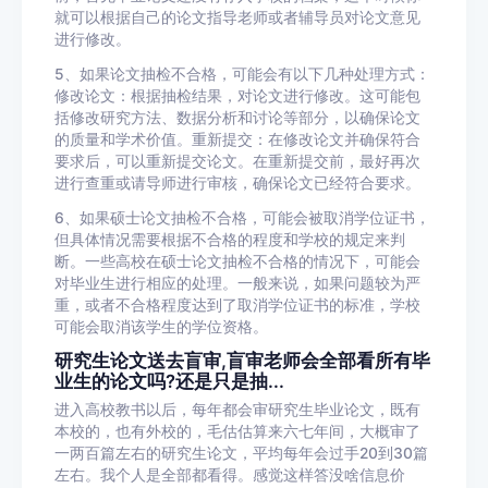
就可以根据自己的论文指导老师或者辅导员对论文意见
进行修改。
5、如果论文抽检不合格，可能会有以下几种处理方式：
修改论文：根据抽检结果，对论文进行修改。这可能包
括修改研究方法、数据分析和讨论等部分，以确保论文
的质量和学术价值。重新提交：在修改论文并确保符合
要求后，可以重新提交论文。在重新提交前，最好再次
进行查重或请导师进行审核，确保论文已经符合要求。
6、如果硕士论文抽检不合格，可能会被取消学位证书，
但具体情况需要根据不合格的程度和学校的规定来判
断。一些高校在硕士论文抽检不合格的情况下，可能会
对毕业生进行相应的处理。一般来说，如果问题较为严
重，或者不合格程度达到了取消学位证书的标准，学校
可能会取消该学生的学位资格。
研究生论文送去盲审,盲审老师会全部看所有毕
业生的论文吗?还是只是抽...
进入高校教书以后，每年都会审研究生毕业论文，既有
本校的，也有外校的，毛估估算来六七年间，大概审了
一两百篇左右的研究生论文，平均每年会过手20到30篇
左右。我个人是全部都看得。感觉这样答没啥信息价