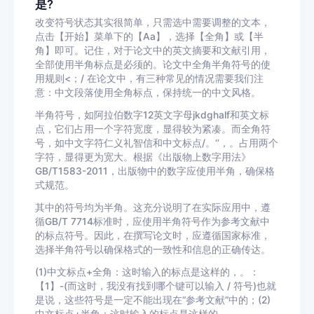
是?
改变符号状态其实很简单，只需选中需要调整的文本，
点击【开始】菜单下的【Aa】，选择【全角】或【半
角】即可。记住，对于论文中的英文摘要和文献引用，
全部使用半角标点是必须的。论文中全角半角符号的使
用规则<；/ 在论文中，有三种常见的情况需要我们注
意：中文段落使用全角标点，保持统一的中文风格。
半角符号，如阿拉伯数字12英文字母jkdghalf和英文标
点，它们占用一个字符宽度，显得较为紧凑。而全角符
号，如中文字符仁义礼智信和中文标点/。‘’，。占用两个
字符，显得更为宽大。根据《出版物上数字用法》
GB/T1583-2011，出版物中的数字应使用半角，确保格
式规范。
其中的符号均为半角。这充分说明了在实际应用中，遵
循GB/T 7714标准时，应使用半角符号作为参考文献中
的标点符号。因此，在撰写论文时，应遵循国家标准，
选择半角符号以确保格式的一致性和信息的正确传达。
(1)中文标点+全角：这时输入的标点是这样的，。：
【1】-(而这时，我没有找到哪个键可以输入 / 符号)也就
是说，这些符号是一定不能出现在“参考文献”中的；(2)