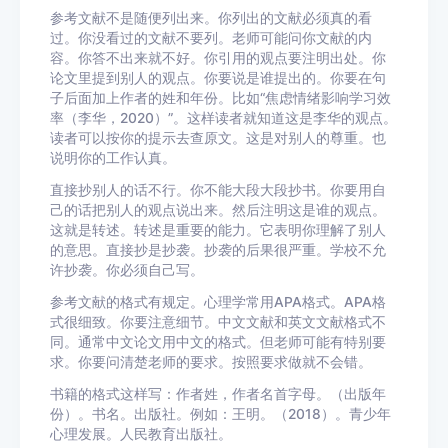
参考文献不是随便列出来。你列出的文献必须真的看
过。你没看过的文献不要列。老师可能问你文献的内
容。你答不出来就不好。你引用的观点要注明出处。你
论文里提到别人的观点。你要说是谁提出的。你要在句
子后面加上作者的姓和年份。比如“焦虑情绪影响学习效
率（李华，2020）”。这样读者就知道这是李华的观点。
读者可以按你的提示去查原文。这是对别人的尊重。也
说明你的工作认真。
直接抄别人的话不行。你不能大段大段抄书。你要用自
己的话把别人的观点说出来。然后注明这是谁的观点。
这就是转述。转述是重要的能力。它表明你理解了别人
的意思。直接抄是抄袭。抄袭的后果很严重。学校不允
许抄袭。你必须自己写。
参考文献的格式有规定。心理学常用APA格式。APA格
式很细致。你要注意细节。中文文献和英文文献格式不
同。通常中文论文用中文的格式。但老师可能有特别要
求。你要问清楚老师的要求。按照要求做就不会错。
书籍的格式这样写：作者姓，作者名首字母。（出版年
份）。书名。出版社。例如：王明。（2018）。青少年
心理发展。人民教育出版社。