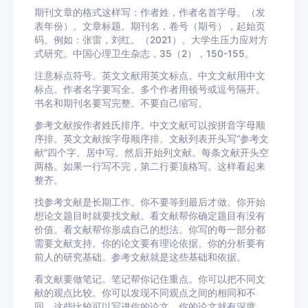
期刊文章的格式这样写：作者姓，作者名首字母。（发
表年份）。文章标题。期刊名，卷号（期号），起始页
码。例如：张雷，刘红。（2021）。大学生压力应对方
式研究。中国心理卫生杂志，35（2），150-155。
注意标点符号。英文文献用英文标点。中文文献用中文
标点。作者名字要写全。多个作者用顿号或逗号隔开。
书名和期刊名要写完整。不要自己缩写。
参考文献按作者姓氏排序。中文文献可以按拼音字母顺
序排。英文文献按字母顺序排。文献列表开头写“参考文
献”四个字。居中写。然后开始列文献。每条文献开头空
两格。如果一行写不完，第二行要顶格写。这样看起来
整齐。
找参考文献是长期工作。你不要等到最后才做。你开始
想论文题目时就要找文献。看文献帮你确定题目有没有
价值。看文献帮你形成自己的想法。你写的每一部分都
需要文献支持。你的论文要有理论依据。你的分析要有
前人的研究基础。参考文献就是这些基础和依据。
看文献要做笔记。笔记帮你记住重点。你可以把不同文
献的观点比较。你可以发现不同观点之间的相同和不
同。这些比较可以写进你的论文。你的论文就有深度