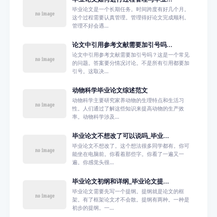
毕业论文是一个长期任务。时间跨度有好几个月。
这个过程需要认真管理。管理得好论文完成顺利。
管理不好会遇...
论文中引用参考文献需要加引号吗...
论文中引用参考文献需要加引号吗？这是一个常见
的问题。答案要分情况讨论。不是所有引用都要加
引号。这取决...
动物科学毕业论文综述范文
动物科学主要研究家养动物的生理特点和生活习
性。人们通过了解这些知识来提高动物的生产效
率。动物科学涉及...
毕业论文不想改了可以说吗_毕业...
毕业论文不想改了。这个想法很多同学都有。你可
能坐在电脑前。你看着那些字。你看了一遍又一
遍。你感觉头很...
毕业论文初纲和详纲_毕业论文提...
毕业论文需要先写一个提纲。提纲就是论文的框
架。有了框架论文才不会散。提纲有两种。一种是
初步的提纲。一...