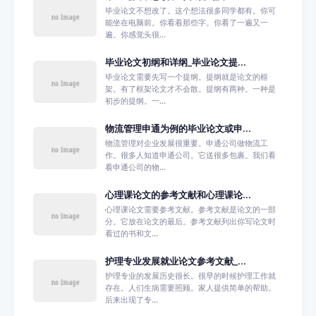
毕业论文不想改了。这个想法很多同学都有。你可
能坐在电脑前。你看着那些字。你看了一遍又一
遍。你感觉头很...
毕业论文初纲和详纲_毕业论文提...
毕业论文需要先写一个提纲。提纲就是论文的框
架。有了框架论文才不会散。提纲有两种。一种是
初步的提纲。一...
物流管理申通为例的毕业论文或申...
物流管理对企业发展很重要。申通公司做物流工
作。很多人知道申通公司。它送很多包裹。我们看
看申通公司的物...
心理课论文的参考文献和心理课论...
心理课论文需要参考文献。参考文献是论文的一部
分。它放在论文的最后。参考文献列出你写论文时
看过的书和文...
护理专业发展就业论文参考文献_...
护理专业的发展历史很长。很早的时候护理工作就
存在。人们生病需要照顾。家人提供简单的帮助。
后来出现了专...