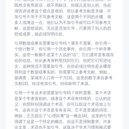
既然没有用原话，就不用标注。但观点是别人的。你必
须告诉读者这个观点是谁的。所以参考文献是关键。不
加引号不等于不写参考文献。这是两个不同的步骤。很
多人混淆这一点。他们认为不加引号就可以不写参考文
献。这是错误的。无论是否加引号，只要用了别人的思
想或成果，就必须写明出处。
引用数据或事实需要加引号吗？通常不需要。你引用一
个统计数字。你引用一个历史事件。你引用一个科学事
实。这些一般都不是某个人说的“话”。它们通常是客观存
在的信息。你从参考资料里找到它们。你把它们写进论
文。这种情况不需要加引号。但你必须注明你是从哪里
得到这个数据或事实的。你需要写上参考文献。例如，
据调查，某城市人口有一千万[3]。这里的数字来自参考
文献[3]。你没有加引号。但你标明了来源。
引用一个专业术语需要加引号吗？有时需要。某个术语
是某个学者首创的。或者这个术语有特殊的、公认的定
义。你想特别强调这个术语。你可以给这个术语加上引
号。这表示这个术语是专有名词。它不是普通的词语。
例如，王五提出了“心理距离”这一概念[4]。这里的引号
强调了这是一个特定的概念。但这不是强制要求。许多
论文里，术语也不加引号。这取决于学术习惯和格式要