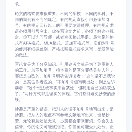
求。
论文的格式要求很重要。不同的学校、不同的学科、不
同的期刊有不同的规定。有的规定直接引用必须加引
号。有的规定四行以上的引用要缩进处理。有的规定术
语必须用引号突出。你在写论文之前，必须了解这些规
定。你可以询问导师，或者查阅格式手册。最常见的格
式有APA格式、MLA格式、芝加哥格式等。它们对引号
的使用有细微差别。严格按照格式要求来写，是最保险
的做法。
写论文是为了分享知识。引用参考文献是为了尊重别人
的工作。加不加引号，根本目的是区分哪些是别人的，
哪些是自己的。加引号明确告诉读者：“这句话不是我说
的，是某位作者说的。”不加引号但写明出处，则是告诉
读者：“这个想法或事实来自某处，但我用自己的话表达
了。”两种方式都是诚实的体现。它们都能避免抄袭的嫌
疑。
抄袭是严重的错误。把别人的话不加引号地写出来，是
抄袭。把别人的观点不写参考文献地写出来，也是抄
袭。无论有意还是无意，抄袭都会带来麻烦。你会失去
信誉。你的论文可能被拒绝。你甚至可能受到处分。正