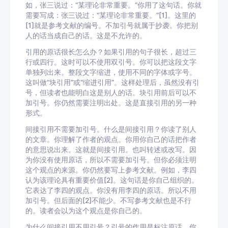
如，张三说过：“某理论非常重要。”你用了这句话。你就
需要写成：张三说过：“某理论非常重要。”[1]。这里的
[1]就是参考文献的编号。不加引号就属于抄袭。你把别
人的话当成自己的话。这是不允许的。
引用的原话很长怎么办？如果引用的句子很长，超过三
行或四行。这时可以不使用双引号。你可以把这段文字
单独列出来。整段文字缩进，使用不同的字体或字号。
这叫做“块引用”或“缩进引用”。这样处理后，虽然没有引
号，但读者也能明白这是别人的话。块引用前后可以不
加引号。你仍然需要注明出处。这是直接引用的另一种
形式。
间接引用不需要加引号。什么是间接引用？你读了别人
的文章。你理解了作者的观点。你用你自己的话把作者
的意思说出来。这就是间接引用。也叫转述或改写。因
为你没有使用原话，所以不需要加引号。但你必须注明
这个观点的来源。你仍然要写上参考文献。例如，李四
认为该理论具有重要价值[2]。这句话是你自己组织的。
它表达了李四的观点。你没有用李四的原话。所以不用
加引号。但后面的[2]不能少。不写参考文献也是不行
的。读者会以为这个观点是你自己的。
为什么间接引用不用引号？引号的作用是标注原话。你